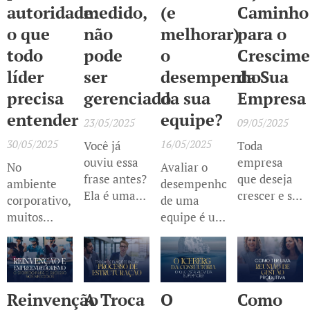
autoridade:
medido,
(e
Caminho
o que
não
melhorar)
para o
todo
pode
o
Crescime
líder
ser
desempenho
da Sua
precisa
gerenciado
da sua
Empresa
entender
equipe?
23/05/2025
09/05/2025
30/05/2025
16/05/2025
Você já
Toda
ouviu essa
empresa
No
Avaliar o
frase antes?
que deseja
ambiente
desempenho
Ela é uma
crescer e se
corporativo,
de uma
das mais
destacar no
muitos
equipe é um
repetidas no
mercado
confundem
dos pilares
mundo da
precisa ter
poder
com
da boa
gestão — e
metas claras
autoridade
.
gestão. No
por um bom
e um plano
Embora
entanto,
motivo.
de ação bem
Reinvenção
A Troca
O
Como
esses
muitos