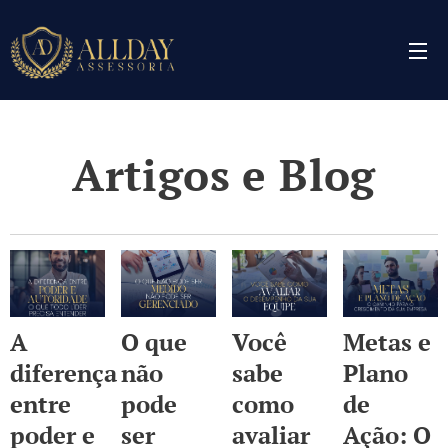
Artigos e Blog
A
O que
Você
Metas e
diferença
não
sabe
Plano
entre
pode
como
de
poder e
ser
avaliar
Ação: O