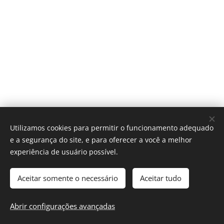
Utilizamos cookies para permitir o funcionamento adequado
e a segurança do site, e para oferecer a você a melhor
experiência de usuário possível.
Aceitar somente o necessário
Aceitar tudo
© 2024 Allday Assessoria | Todos os direitos reservados.
Abrir configurações avançadas
Desenvolvido por Webnode
Cookies