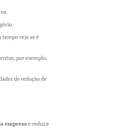
tos.
gócio.
 tempo veja se é
mentos, por exemplo,
idades de redução de
da empresa
e reduzir