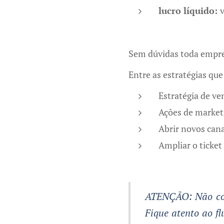
lucro líquido:
v
Sem dúvidas toda empres
Entre as estratégias que
Estratégia de v
Ações de marketi
Abrir novos cana
Ampliar o ticket
ATENÇÃO: Não con
Fique atento ao f